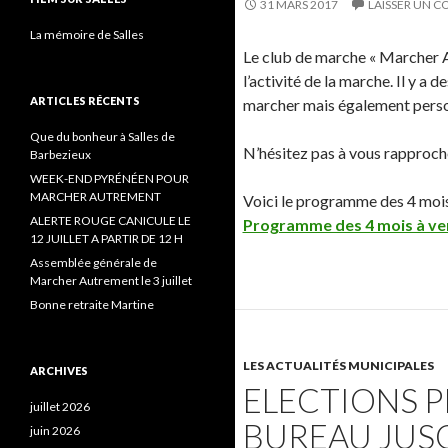
31 MARS 2017
LAISSER UN 
La mémoire de Salles
Le club de marche « Marcher 
l’activité de la marche. Il y a 
ARTICLES RÉCENTS
marcher mais également person
Que du bonheur à Salles de
N’hésitez pas à vous rapproch
Barbezieux
WEEK-END PYRÉNÉEN POUR
MARCHER AUTREMENT
Voici le programme des 4 mois à 
ALERTE ROUGE CANICULE LE
Programme des 4 mois à venir
12 JUILLET A PARTIR DE 12 H
Assemblée générale de
Marcher Autrement le 3 juillet
Bonne retraite Martine
LES ACTUALITÉS MUNICIPALES
ARCHIVES
ELECTIONS P
juillet 2026
BUREAU JUSQ
juin 2026