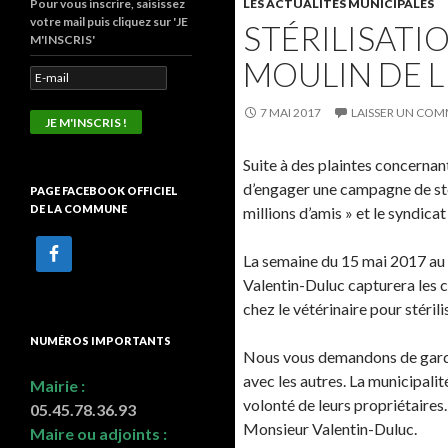
Pour vous inscrire, saisissez
LES ACTUALITÉS MUNICIPALES
votre mail puis cliquez sur 'JE
STÉRILISATI
M'INSCRIS'
MOULIN DE L
7 MAI 2017
LAISSER UN COM
Suite à des plaintes concernant
d’engager une campagne de stéri
PAGE FACEBOOK OFFICIEL
DE LA COMMUNE
millions d’amis » et le syndicat
La semaine du 15 mai 2017 au 1
Valentin-Duluc capturera les 
chez le vétérinaire pour stérili
NUMÉROS IMPORTANTS
Nous vous demandons de garder 
avec les autres. La municipalit
Mairie :
volonté de leurs propriétaires.
05.45.78.36.93
Monsieur Valentin-Duluc.
Maire ou adjoints :