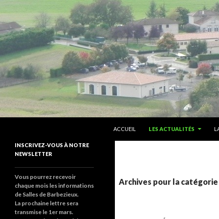
ALLER AU CONTENU PRINCIPAL
Recherche
sallesdebarbezieux
ACCUEIL
LES ACTUALITÉS
L
Le site de salles de barbezieux
INSCRIVEZ-VOUS À NOTRE
NEWSLETTER
Vous pourrez recevoir
Archives pour la catégorie
chaque mois les informations
de Salles de Barbezieux.
La prochaine lettre sera
transmise le 1er mars.