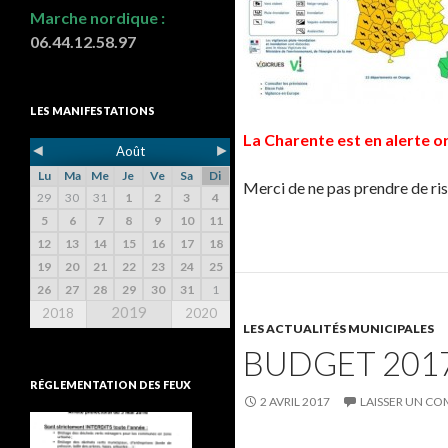
Marche nordique :
06.44.12.58.97
LES MANIFESTATIONS
La Charente est en alerte or
◄
►
Août
Lu
Ma
Me
Je
Ve
Sa
Di
Merci de ne pas prendre de ri
29
30
31
1
2
3
4
5
6
7
8
9
10
11
12
13
14
15
16
17
18
19
20
21
22
23
24
25
26
27
28
29
30
31
1
2019
2018
2020
LES ACTUALITÉS MUNICIPALES
BUDGET 2017
RÉGLEMENTATION DES FEUX
2 AVRIL 2017
LAISSER UN C