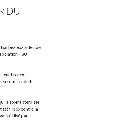
R DU
de Barbezieux a décidé
ssociation « 30
nsieur François
s seront conduits
ils soient stérilisés
 stérilisés contre la
ail réalisé par