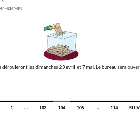
COMMENTAIRE
se dérouleront les dimanches 23 avril et 7 mai. Le bureau sera ouver
1
…
103
104
105
…
114
SUI