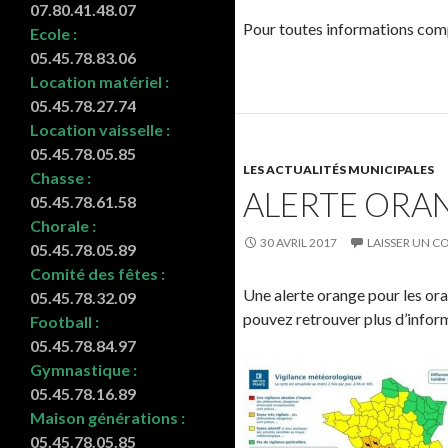
07.80.41.48.07
Pour toutes informations compl
Ecole :
05.45.78.83.06
Location matériel :
05.45.78.27.74
Location vaisselle :
05.45.78.05.85
LES ACTUALITÉS MUNICIPALES
Chasse :
ALERTE ORA
05.45.78.61.58
Chorale :
30 AVRIL 2017
LAISSER UN 
05.45.78.05.89
Comité des fêtes :
Une alerte orange pour les ora
05.45.78.32.09
pouvez retrouver plus d’inform
Football :
05.45.78.84.97
Gymnastique :
05.45.78.16.89
Maison générations :
05.45.78.05.85