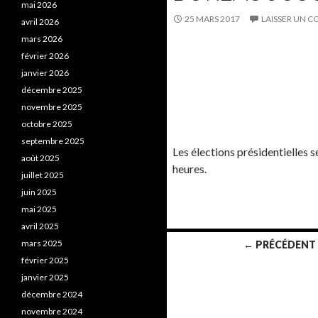
mai 2026
25 MARS 2017
LAISSER UN 
avril 2026
mars 2026
février 2026
janvier 2026
décembre 2025
novembre 2025
octobre 2025
septembre 2025
Les élections présidentielles 
août 2025
heures.
juillet 2025
juin 2025
mai 2025
avril 2025
mars 2025
← PRÉCÉDENT
février 2025
Navigation au sein des articles
janvier 2025
décembre 2024
novembre 2024