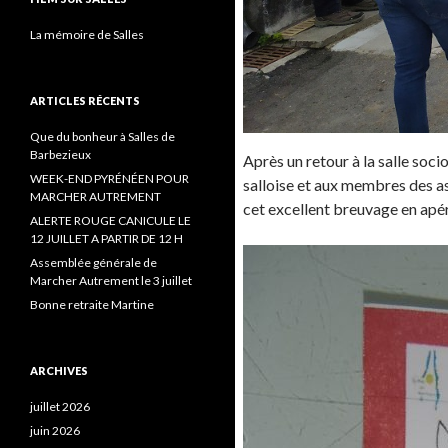
La mémoire de Salles
ARTICLES RÉCENTS
Que du bonheur à Salles de
Barbezieux
Après un retour à la salle soci
WEEK-END PYRÉNÉEN POUR
salloise et aux membres des ass
MARCHER AUTREMENT
cet excellent breuvage en apéri
ALERTE ROUGE CANICULE LE
12 JUILLET A PARTIR DE 12 H
Assemblée générale de
Marcher Autrement le 3 juillet
Bonne retraite Martine
ARCHIVES
juillet 2026
juin 2026