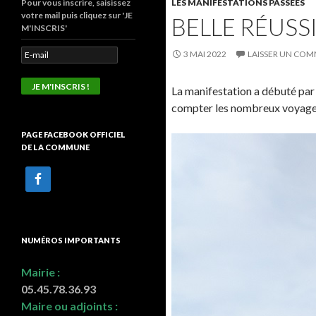
Pour vous inscrire, saisissez
LES MANIFESTATIONS PASSÉES
votre mail puis cliquez sur 'JE
BELLE RÉUSSI
M'INSCRIS'
3 MAI 2022
LAISSER UN COM
La manifestation a débuté par 
compter les nombreux voyages e
PAGE FACEBOOK OFFICIEL
DE LA COMMUNE
NUMÉROS IMPORTANTS
Mairie :
05.45.78.36.93
Maire ou adjoints :