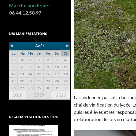
Marche nordique :
06.44.12.58.97
LES MANIFESTATIONS
◄
►
Août
Lu
Ma
Me
Je
Ve
Sa
Di
29
30
31
1
2
3
4
5
6
7
8
9
10
11
12
13
14
15
16
17
18
19
20
21
22
23
24
25
26
27
28
29
30
31
1
2019
2018
2020
La randonnée passait, dans un p
chai de vinification du lycée.
puis les élèves et les respons
RÉGLEMENTATION DES FEUX
d’élaboration de ce vin rosé (u