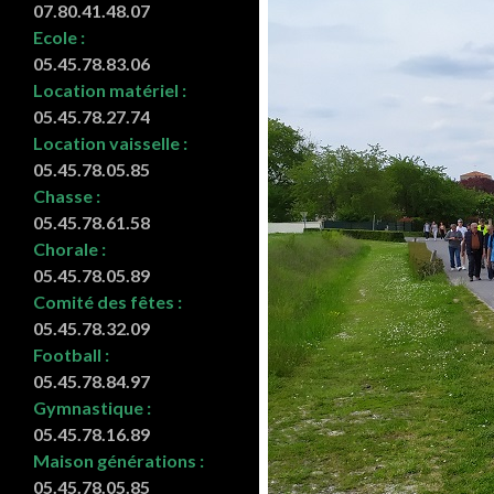
07.80.41.48.07
Ecole :
05.45.78.83.06
Location matériel :
05.45.78.27.74
Location vaisselle :
05.45.78.05.85
Chasse :
05.45.78.61.58
Chorale :
05.45.78.05.89
Comité des fêtes :
05.45.78.32.09
Football :
05.45.78.84.97
Gymnastique :
05.45.78.16.89
Maison générations :
05.45.78.05.85