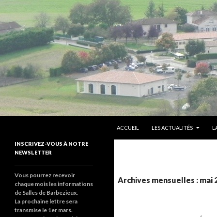
ALLER AU CONTENU PRINCIPAL
Recherche
sallesdebarbezieux
ACCUEIL
LES ACTUALITÉS
L
Le site de salles de barbezieux
INSCRIVEZ-VOUS À NOTRE
NEWSLETTER
Vous pourrez recevoir
Archives mensuelles : mai 
chaque mois les informations
de Salles de Barbezieux.
La prochaine lettre sera
transmise le 1er mars.