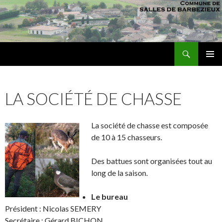
Recherche
sallesdebarbezieux
ALLER AU CONTENU PRINCIPAL
MENU
PRINCI
LA SOCIÉTÉ DE CHASSE
La société de chasse est composée
de 10 à 15 chasseurs.
Des battues sont organisées tout au
long de la saison.
Le bureau
Président : Nicolas SEMERY
Secrétaire : Gérard BICHON