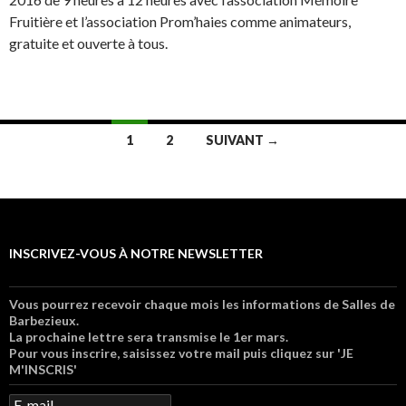
Fruitière et l’association Prom’haies comme animateurs,
gratuite et ouverte à tous.
1
2
SUIVANT →
Navigation au sein des articles
INSCRIVEZ-VOUS À NOTRE NEWSLETTER
Vous pourrez recevoir chaque mois les informations de Salles de
Barbezieux.
La prochaine lettre sera transmise le 1er mars.
Pour vous inscrire, saisissez votre mail puis cliquez sur 'JE
M'INSCRIS'