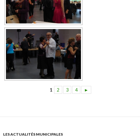
1
2
3
4
►
LES ACTUALITÉS MUNICIPALES