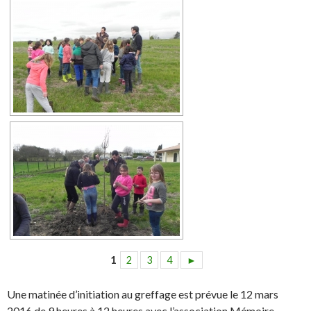
1
2
3
4
►
Une matinée d’initiation au greffage est prévue le 12 mars
2016 de 9 heures à 12 heures avec l’association Mémoire