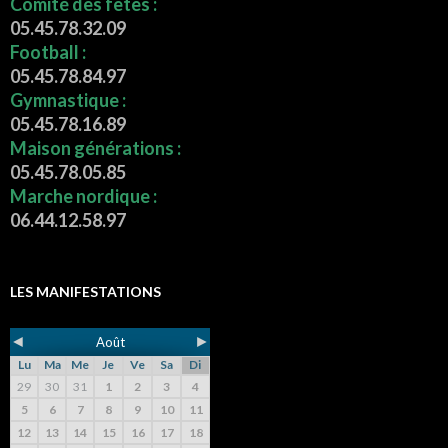
Comité des fêtes :
05.45.78.32.09
Football :
05.45.78.84.97
Gymnastique :
05.45.78.16.89
Maison générations :
05.45.78.05.85
Marche nordique :
06.44.12.58.97
LES MANIFESTATIONS
◄
►
Août
Lu
Ma
Me
Je
Ve
Sa
Di
29
30
31
1
2
3
4
5
6
7
8
9
10
11
12
13
14
15
16
17
18