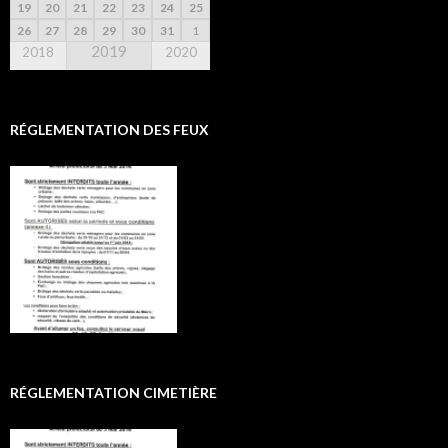
19
20
21
22
23
24
25
26
27
28
29
30
31
1
2019
2018
2020
RÉGLEMENTATION DES FEUX
RÉGLEMENTATION CIMETIÈRE