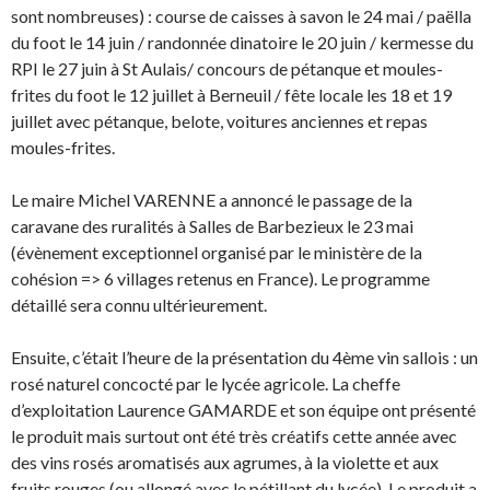
sont nombreuses) : course de caisses à savon le 24 mai / paëlla
du foot le 14 juin / randonnée dinatoire le 20 juin / kermesse du
RPI le 27 juin à St Aulais/ concours de pétanque et moules-
frites du foot le 12 juillet à Berneuil / fête locale les 18 et 19
juillet avec pétanque, belote, voitures anciennes et repas
moules-frites.
Le maire Michel VARENNE a annoncé le passage de la
caravane des ruralités à Salles de Barbezieux le 23 mai
(évènement exceptionnel organisé par le ministère de la
cohésion => 6 villages retenus en France). Le programme
détaillé sera connu ultérieurement.
Ensuite, c’était l’heure de la présentation du 4ème vin sallois : un
rosé naturel concocté par le lycée agricole. La cheffe
d’exploitation Laurence GAMARDE et son équipe ont présenté
le produit mais surtout ont été très créatifs cette année avec
des vins rosés aromatisés aux agrumes, à la violette et aux
fruits rouges (ou allongé avec le pétillant du lycée). Le produit a