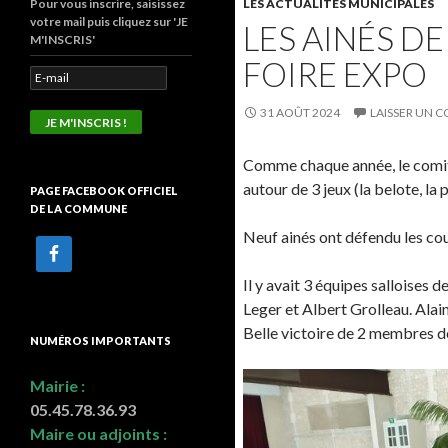
Pour vous inscrire, saisissez
LES ACTUALITÉS MUNICIPALES
votre mail puis cliquez sur 'JE
LES AINÉS DE
M'INSCRIS'
FOIRE EXPO
31 AOÛT 2024
LAISSER UN 
Comme chaque année, le comité
autour de 3 jeux (la belote, la
PAGE FACEBOOK OFFICIEL
DE LA COMMUNE
Neuf ainés ont défendu les cou
Il y avait 3 équipes salloises 
Leger et Albert Grolleau. Alai
Belle victoire de 2 membres d
NUMÉROS IMPORTANTS
Mairie :
05.45.78.36.93
Maire ou adjoints :