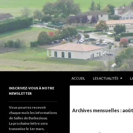
ALLER AU CONTENU PRINCIPAL
Recherche
sallesdebarbezieux
ACCUEIL
LES ACTUALITÉS
L
Le site de salles de barbezieux
INSCRIVEZ-VOUS À NOTRE
NEWSLETTER
Vous pourrez recevoir
Archives mensuelles : août
chaque mois les informations
de Salles de Barbezieux.
La prochaine lettre sera
transmise le 1er mars.