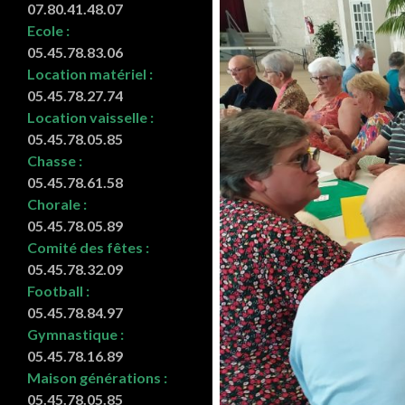
07.80.41.48.07
Ecole :
05.45.78.83.06
Location matériel :
05.45.78.27.74
Location vaisselle :
05.45.78.05.85
Chasse :
05.45.78.61.58
Chorale :
05.45.78.05.89
Comité des fêtes :
05.45.78.32.09
Football :
05.45.78.84.97
Gymnastique :
05.45.78.16.89
Maison générations :
05.45.78.05.85