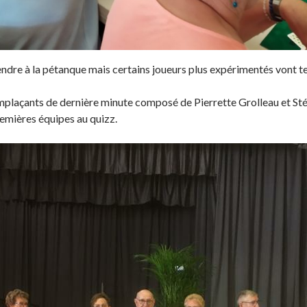
endre à la pétanque mais certains joueurs plus expérimentés vont t
plaçants de dernière minute composé de Pierrette Grolleau et Stéph
emières équipes au quizz.