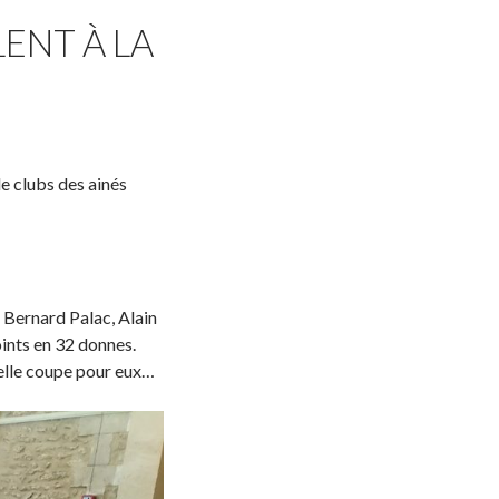
LENT À LA
e clubs des ainés
t Bernard Palac, Alain
oints en 32 donnes.
belle coupe pour eux…