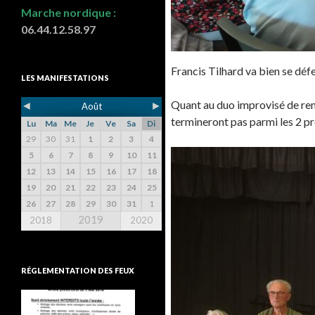
Marche nordique :
06.44.12.58.97
Francis Tilhard va bien se déf
LES MANIFESTATIONS
Quant au duo improvisé de rem
◄
►
Août
termineront pas parmi les 2 pr
Lu
Ma
Me
Je
Ve
Sa
Di
29
30
31
1
2
3
4
5
6
7
8
9
10
11
12
13
14
15
16
17
18
19
20
21
22
23
24
25
26
27
28
29
30
31
1
2019
2018
2020
RÉGLEMENTATION DES FEUX