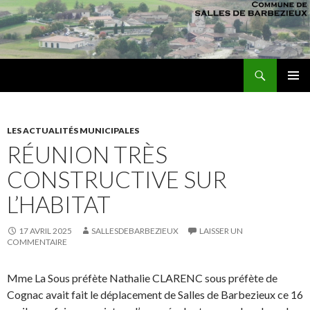
Recherche
sallesdebarbezieux
ALLER AU CONTENU PRINCIPAL
MENU
PRINCI
LES ACTUALITÉS MUNICIPALES
RÉUNION TRÈS
CONSTRUCTIVE SUR
L’HABITAT
17 AVRIL 2025
SALLESDEBARBEZIEUX
LAISSER UN
COMMENTAIRE
Mme La Sous préfète Nathalie CLARENC sous préfète de
Cognac avait fait le déplacement de Salles de Barbezieux ce 16