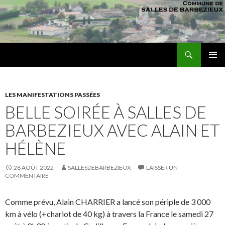
Recherche
sallesdebarbezieux
ALLER AU CONTENU PRINCIPAL
MENU
PRINCI
LES MANIFESTATIONS PASSÉES
BELLE SOIRÉE À SALLES DE
BARBEZIEUX AVEC ALAIN ET
HÉLÈNE
28 AOÛT 2022
SALLESDEBARBEZIEUX
LAISSER UN
COMMENTAIRE
Comme prévu, Alain CHARRIER a lancé son périple de 3 000
km à vélo (+chariot de 40 kg) à travers la France le samedi 27