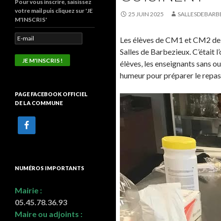
Pour vous inscrire, saisissez
votre mail puis cliquez sur 'JE
25 JUIN 2025
SALLESDEBARB
M'INSCRIS'
Les élèves de CM1 et CM2 de S
Salles de Barbezieux. C’était l
élèves, les enseignants sans o
humeur pour préparer le repa
PAGE FACEBOOK OFFICIEL
DE LA COMMUNE
NUMÉROS IMPORTANTS
Mairie :
05.45.78.36.93
Maire ou adjoints :