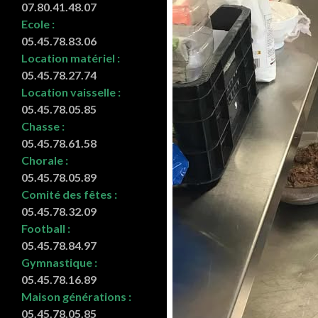
07.80.41.48.07
Ecole :
05.45.78.83.06
Location matériel :
05.45.78.27.74
Location vaisselle :
05.45.78.05.85
Chasse :
05.45.78.61.58
Chorale :
05.45.78.05.89
Comité des fêtes :
05.45.78.32.09
Football :
05.45.78.84.97
Gymnastique :
05.45.78.16.89
Maison générations :
05.45.78.05.85