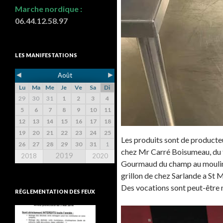
Marche nordique :
06.44.12.58.97
LES MANIFESTATIONS
◄
►
Août
Lu
Ma
Me
Je
Ve
Sa
Di
29
30
31
1
2
3
4
5
6
7
8
9
10
11
12
13
14
15
16
17
18
19
20
21
22
23
24
25
Les produits sont de producteu
26
27
28
29
30
31
1
chez Mr Carré Boisumeau, du f
2019
2018
2020
Gourmaud du champ au moulin, 
grillon de chez Sarlande a St 
Des vocations sont peut-être n
RÉGLEMENTATION DES FEUX