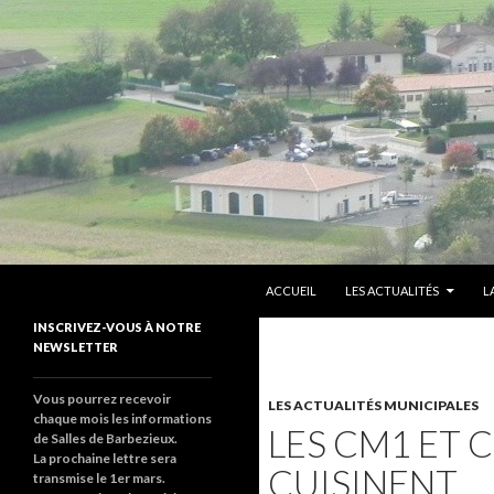
ALLER AU CONTENU PRINCIPAL
Recherche
sallesdebarbezieux
ACCUEIL
LES ACTUALITÉS
L
Le site de salles de barbezieux
INSCRIVEZ-VOUS À NOTRE
NEWSLETTER
Vous pourrez recevoir
LES ACTUALITÉS MUNICIPALES
chaque mois les informations
LES CM1 ET 
de Salles de Barbezieux.
La prochaine lettre sera
CUISINENT
transmise le 1er mars.