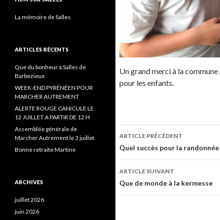
La mémoire de Salles
ARTICLES RÉCENTS
Que du bonheur à Salles de
Un grand merci à la commune po
Barbezieux
pour les enfants.
WEEK-END PYRÉNÉEN POUR
MARCHER AUTREMENT
ALERTE ROUGE CANICULE LE
12 JUILLET A PARTIR DE 12 H
Assemblée générale de
ARTICLE PRÉCÉDENT
Marcher Autrement le 3 juillet
Navigation de l’ar
Quel succès pour la randonnée 
Bonne retraite Martine
ARTICLE SUIVANT
ARCHIVES
Que de monde à la kermesse
juillet 2026
juin 2026