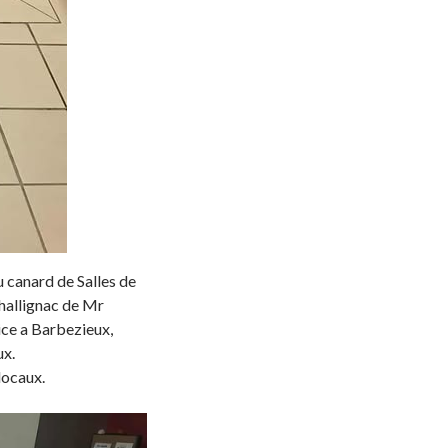
u canard de Salles de
hallignac de Mr
ice a Barbezieux,
ux.
locaux.