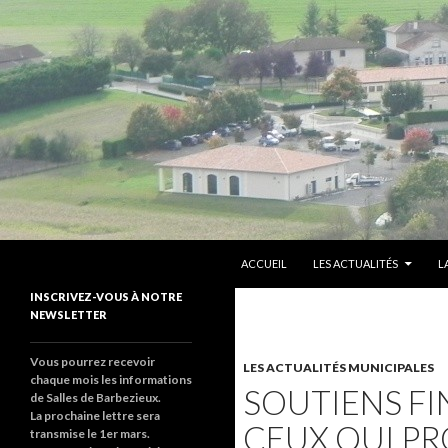
ALLER AU CONTENU PRINCIPAL
Recherche
sallesdebarbezieux
ACCUEIL
LES ACTUALITÉS
L
Le site de salles de barbezieux
INSCRIVEZ-VOUS À NOTRE
NEWSLETTER
Vous pourrez recevoir
LES ACTUALITÉS MUNICIPALES
chaque mois les informations
SOUTIENS FI
de Salles de Barbezieux.
La prochaine lettre sera
CEUX QUI P
transmise le 1er mars.