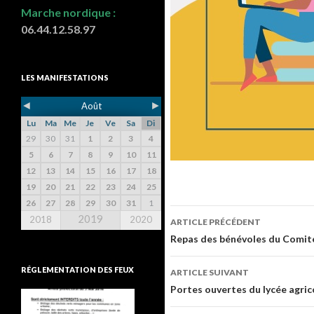
Marche nordique :
06.44.12.58.97
LES MANIFESTATIONS
◄
►
Août
Lu
Ma
Me
Je
Ve
Sa
Di
29
30
31
1
2
3
4
5
6
7
8
9
10
11
12
13
14
15
16
17
18
19
20
21
22
23
24
25
26
27
28
29
30
31
1
2019
2018
2020
ARTICLE PRÉCÉDENT
Navigation de l’ar
Repas des bénévoles du Comité 
RÉGLEMENTATION DES FEUX
ARTICLE SUIVANT
Portes ouvertes du lycée agric