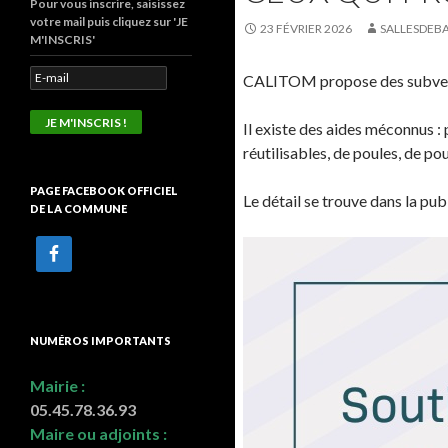
Pour vous inscrire, saisissez
votre mail puis cliquez sur 'JE
23 FÉVRIER 2026
SALLESDEB
M'INSCRIS'
CALITOM propose des subventio
Il existe des aides méconnus : 
réutilisables, de poules, de po
PAGE FACEBOOK OFFICIEL
Le détail se trouve dans la pub
DE LA COMMUNE
NUMÉROS IMPORTANTS
Mairie :
05.45.78.36.93
Maire ou adjoints :