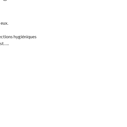
 eux.
tections hygiéniques
st…..