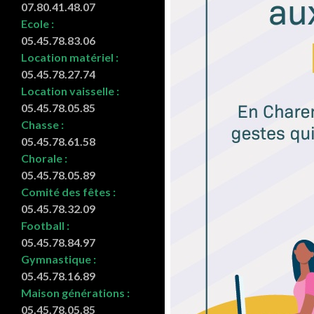
07.80.41.48.07
Ecole :
05.45.78.83.06
Location matériel :
05.45.78.27.74
Location vaisselle :
05.45.78.05.85
Chasse :
05.45.78.61.58
Chorale :
05.45.78.05.89
Comité des fêtes :
05.45.78.32.09
Football :
05.45.78.84.97
Gymnastique :
05.45.78.16.89
Maison générations :
05.45.78.05.85