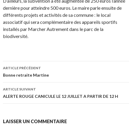
D’ailleurs, la subvention a été augmentée de 250 euros l’année
dernière pour atteindre 500 euros. Le maire parle ensuite de
différents projets et activités de sa commune : le local
associatif qui sera complémentaire des appareils sportifs
installés par Marcher Autrement dans le parc de la
biodiversité.
ARTICLE PRÉCÉDENT
Navigation de l’article
Bonne retraite Martine
ARTICLE SUIVANT
ALERTE ROUGE CANICULE LE 12 JUILLET A PARTIR DE 12 H
LAISSER UN COMMENTAIRE