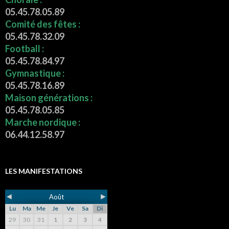
05.45.78.05.89
Comité des fêtes :
05.45.78.32.09
Football :
05.45.78.84.97
Gymnastique :
05.45.78.16.89
Maison générations :
05.45.78.05.85
Marche nordique :
06.44.12.58.97
LES MANIFESTATIONS
◄
►
Août
Lu
Ma
Me
Je
Ve
Sa
Di
29
30
31
1
2
3
4