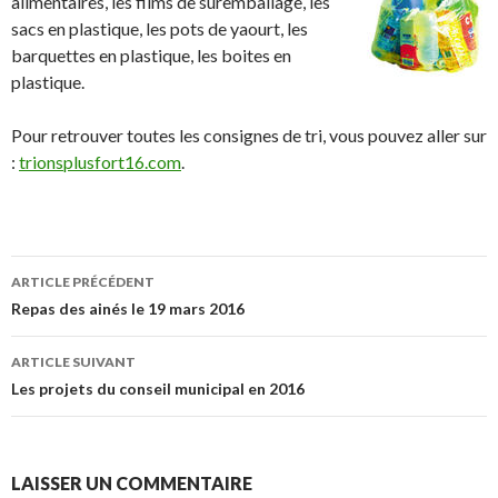
alimentaires, les films de suremballage, les
sacs en plastique, les pots de yaourt, les
barquettes en plastique, les boites en
plastique.
Pour retrouver toutes les consignes de tri, vous pouvez aller sur
:
trionsplusfort16.com
.
ARTICLE PRÉCÉDENT
Navigation de l’article
Repas des ainés le 19 mars 2016
ARTICLE SUIVANT
Les projets du conseil municipal en 2016
LAISSER UN COMMENTAIRE