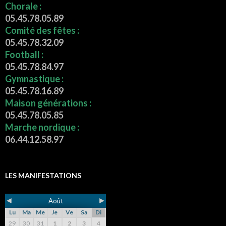
Chorale :
05.45.78.05.89
Comité des fêtes :
05.45.78.32.09
Football :
05.45.78.84.97
Gymnastique :
05.45.78.16.89
Maison générations :
05.45.78.05.85
Marche nordique :
06.44.12.58.97
LES MANIFESTATIONS
◄
►
Août
Lu
Ma
Me
Je
Ve
Sa
Di
29
30
31
1
2
3
4