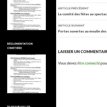
ARTICLE PRÉCÉDENT
Navigation de l’ar
Le comité des fêtes au spectacle
ARTICLE SUIVANT
Portes ouvertes au moulin des
RÉGLEMENTATION
CIMETIÈRE
LAISSER UN COMMENTAI
Vous devez
être connecté
pour
FILM SUR SALLES