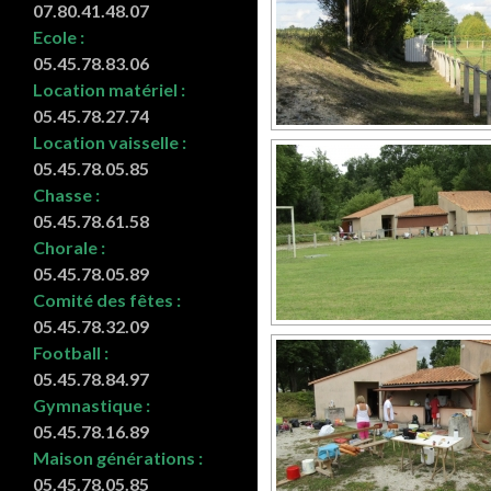
07.80.41.48.07
Ecole :
05.45.78.83.06
Location matériel :
05.45.78.27.74
Location vaisselle :
05.45.78.05.85
Chasse :
05.45.78.61.58
Chorale :
05.45.78.05.89
Comité des fêtes :
05.45.78.32.09
Football :
05.45.78.84.97
Gymnastique :
05.45.78.16.89
Maison générations :
05.45.78.05.85