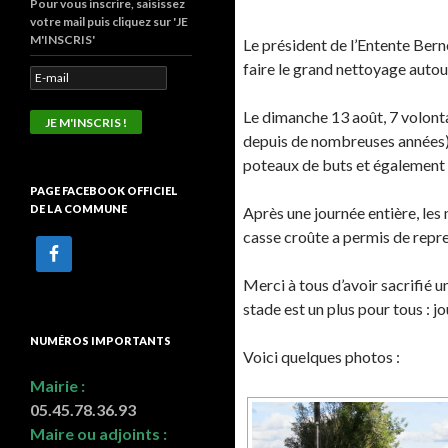
Pour vous inscrire, saisissez
votre mail puis cliquez sur 'JE
M'INSCRIS'
Le président de l’Entente Bern
faire le grand nettoyage auto
Le dimanche 13 août, 7 volonta
depuis de nombreuses années),
poteaux de buts et également n
PAGE FACEBOOK OFFICIEL
DE LA COMMUNE
Après une journée entière, les
casse croûte a permis de repre
Merci à tous d’avoir sacrifié u
stade est un plus pour tous : j
NUMÉROS IMPORTANTS
Voici quelques photos :
Mairie :
05.45.78.36.93
Maire ou adjoints :