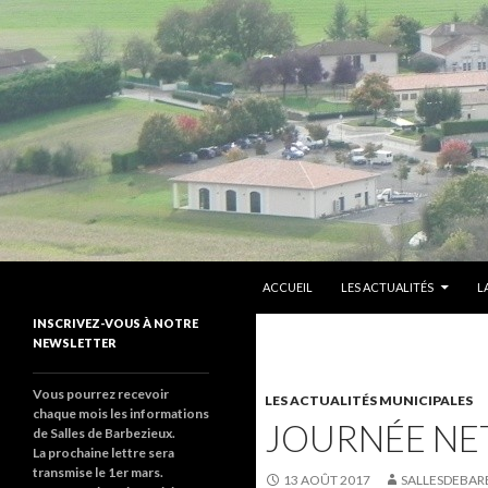
ALLER AU CONTENU PRINCIPAL
Recherche
sallesdebarbezieux
ACCUEIL
LES ACTUALITÉS
L
Le site de salles de barbezieux
INSCRIVEZ-VOUS À NOTRE
NEWSLETTER
Vous pourrez recevoir
LES ACTUALITÉS MUNICIPALES
chaque mois les informations
JOURNÉE NET
de Salles de Barbezieux.
La prochaine lettre sera
transmise le 1er mars.
13 AOÛT 2017
SALLESDEBAR