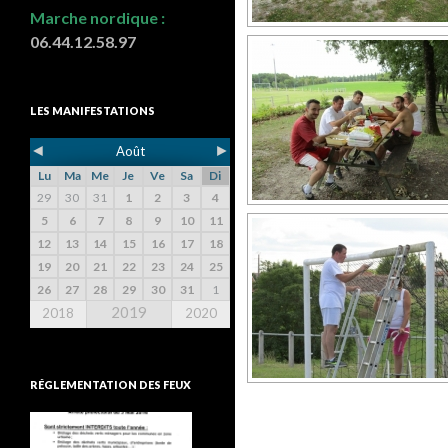
Marche nordique :
06.44.12.58.97
LES MANIFESTATIONS
◄
►
Août
Lu
Ma
Me
Je
Ve
Sa
Di
29
30
31
1
2
3
4
5
6
7
8
9
10
11
12
13
14
15
16
17
18
19
20
21
22
23
24
25
26
27
28
29
30
31
1
2019
2018
2020
RÉGLEMENTATION DES FEUX