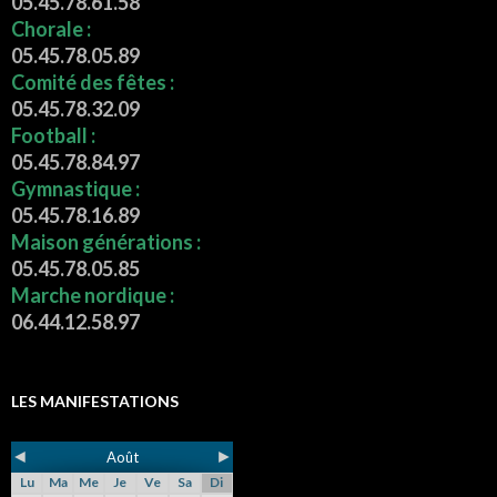
05.45.78.61.58
Chorale :
05.45.78.05.89
Comité des fêtes :
05.45.78.32.09
Football :
05.45.78.84.97
Gymnastique :
05.45.78.16.89
Maison générations :
05.45.78.05.85
Marche nordique :
06.44.12.58.97
LES MANIFESTATIONS
◄
►
Août
Lu
Ma
Me
Je
Ve
Sa
Di