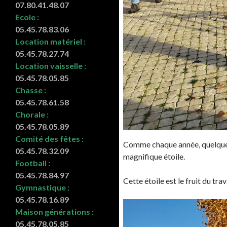
07.80.41.48.07
Ecole :
05.45.78.83.06
Location matériel :
05.45.78.27.74
Location vaisselle :
05.45.78.05.85
Chasse :
05.45.78.61.58
Chorale :
05.45.78.05.89
Comité des fêtes :
Comme chaque année, quelques
05.45.78.32.09
magnifique étoile.
Football :
05.45.78.84.97
Cette étoile est le fruit du tra
Gymnastique :
05.45.78.16.89
Maison générations :
05.45.78.05.85