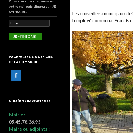
Pour vous inscrire, saisissez
votre mail puis cliquez sur 'JE
M'INSCRIS'
Les conseillers municipaux de 
l’employé communal Francis ont
PAGE FACEBOOK OFFICIEL
DE LA COMMUNE
NUMÉROS IMPORTANTS
Mairie :
05.45.78.36.93
Maire ou adjoints :