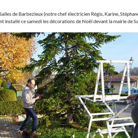
Salles de Barbezieux (notre chef électricien Régis, Karine, Stéphan
 installé ce samedi les décorations de Noël devant la mairie de S