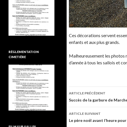
Ces décorations servent essent
enfants et aux plus grands.
RÉGLEMENTATION
Malheureusement les photos ne 
CIMETIÈRE
d’année à tous les sallois et c
ARTICLE PRÉCÉDENT
Navigation de l’ar
Succès de la garbure de Marc
ARTICLE SUIVANT
Le père noël avant l’heure pour
FILM SUR SALLES