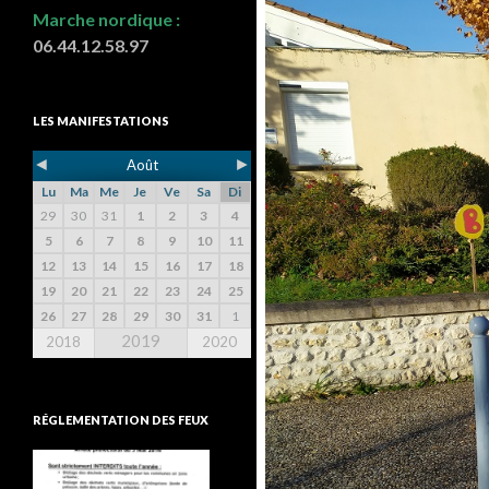
Marche nordique :
06.44.12.58.97
LES MANIFESTATIONS
◄
►
Août
Lu
Ma
Me
Je
Ve
Sa
Di
29
30
31
1
2
3
4
5
6
7
8
9
10
11
12
13
14
15
16
17
18
19
20
21
22
23
24
25
26
27
28
29
30
31
1
2019
2018
2020
RÉGLEMENTATION DES FEUX