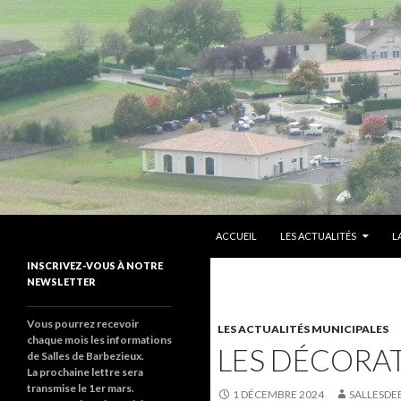
ALLER AU CONTENU PRINCIPAL
Recherche
sallesdebarbezieux
ACCUEIL
LES ACTUALITÉS
L
Le site de salles de barbezieux
INSCRIVEZ-VOUS À NOTRE
NEWSLETTER
Vous pourrez recevoir
LES ACTUALITÉS MUNICIPALES
chaque mois les informations
LES DÉCORAT
de Salles de Barbezieux.
La prochaine lettre sera
transmise le 1er mars.
1 DÉCEMBRE 2024
SALLESDE