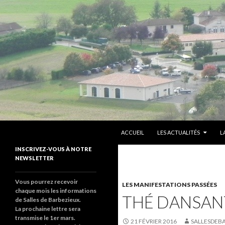
ALLER AU CONTENU PRINCIPAL
Recherche
sallesdebarbezieux
ACCUEIL
LES ACTUALITÉS
L
Le site de salles de barbezieux
INSCRIVEZ-VOUS À NOTRE
NEWSLETTER
Vous pourrez recevoir
LES MANIFESTATIONS PASSÉES
chaque mois les informations
THÉ DANSANT
de Salles de Barbezieux.
La prochaine lettre sera
transmise le 1er mars.
21 FÉVRIER 2016
SALLESDEB