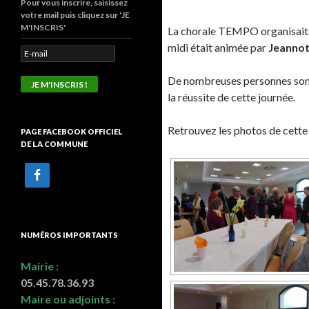
Pour vous inscrire, saisissez
votre mail puis cliquez sur 'JE
M'INSCRIS'
La chorale TEMPO organisait u
midi était animée par
Jeannot
De nombreuses personnes sont 
la réussite de cette journée.
Retrouvez les photos de cette
PAGE FACEBOOK OFFICIEL
DE LA COMMUNE
NUMÉROS IMPORTANTS
Mairie :
05.45.78.36.93
Maire ou adjoints :