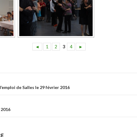
◄
1
2
3
4
►
ticle
emploi de Salles le 29 février 2016
r 2016
RE