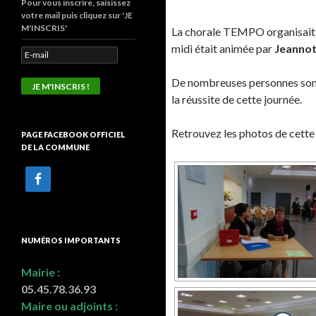
Pour vous inscrire, saisissez
votre mail puis cliquez sur 'JE
M'INSCRIS'
La chorale TEMPO organisait u
midi était animée par
Jeannot
De nombreuses personnes sont 
la réussite de cette journée.
Retrouvez les photos de cette
PAGE FACEBOOK OFFICIEL
DE LA COMMUNE
NUMÉROS IMPORTANTS
Mairie :
05.45.78.36.93
Maire ou adjoints :