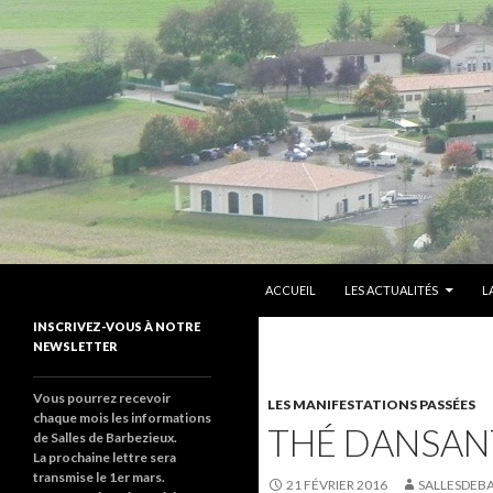
ALLER AU CONTENU PRINCIPAL
Recherche
sallesdebarbezieux
ACCUEIL
LES ACTUALITÉS
L
Le site de salles de barbezieux
INSCRIVEZ-VOUS À NOTRE
NEWSLETTER
Vous pourrez recevoir
LES MANIFESTATIONS PASSÉES
chaque mois les informations
THÉ DANSANT
de Salles de Barbezieux.
La prochaine lettre sera
transmise le 1er mars.
21 FÉVRIER 2016
SALLESDEB